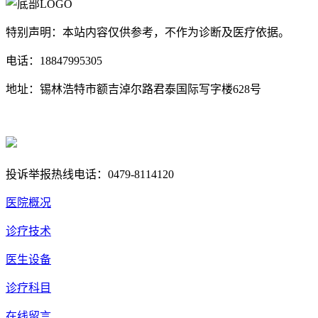
特别声明：本站内容仅供参考，不作为诊断及医疗依据。
电话：18847995305
地址：锡林浩特市额吉淖尔路君泰国际写字楼628号
蒙ICP备18004857号
蒙公网安备 15040202150668号
投诉举报热线电话：0479-8114120
医院概况
诊疗技术
医生设备
诊疗科目
在线留言