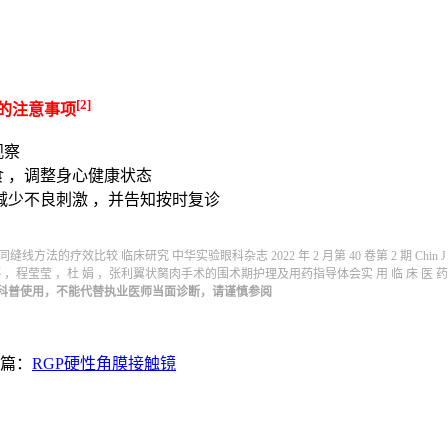
[2]
的注意事项
观察
食 ，调整身心健康状态
减少不良刺激 ，并告知按时复诊
疗效比较 临床研究 中华实验眼科杂志 2022 年 2 月第 40 卷第 2 期 Chin J Exp Ophthalmol
莹莹 ，杜 娟 ，张利翼状胬肉手术的围术期护理及用药指导体会实 用 临 床 医 药杂志Journal of Cli
科普使用，不能代替执业医师当面诊断，请谨慎参阅
篇：
RGP硬性角膜接触镜