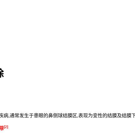
除
疾病,通常发生于患眼的鼻侧球结膜区,表现为变性的结膜及结膜
[2]
除