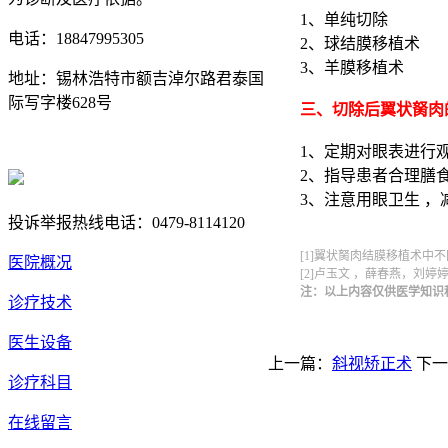
1、单纯切除
电话：18847995305
2、球结膜移植术
3、羊膜移植术
地址：锡林浩特市额吉淖尔路君泰国
际写字楼628号
三、切除后翼状胬肉
蒙ICP备18004857号
1、定期对眼表进行
2、指导患者合理膳
蒙公网安备 15040202150668号
3、注意用眼卫生 ，
投诉举报热线电话：0479-8114120
[1]翼状胬肉结膜移植术中不同缝线方法的
医院概况
[2]卢玉文 ，薛春燕，刘婷婷 ，程
注：以上内容仅供医学知识
诊疗技术
医生设备
上一篇：
斜视矫正术
下一
诊疗科目
在线留言