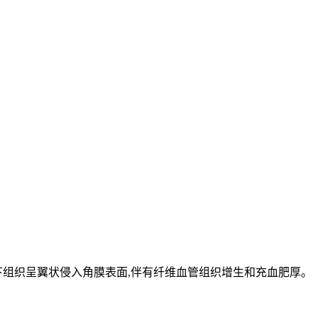
下组织呈翼状侵入角膜表面,伴有纤维血管组织增生和充血肥厚。