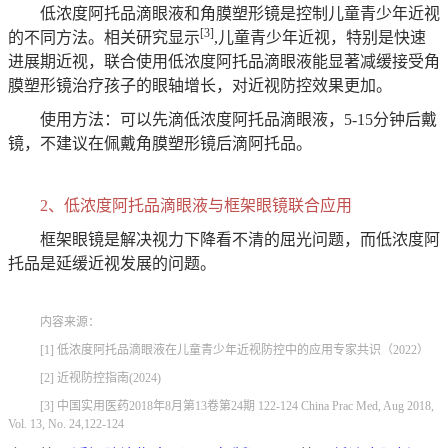
低浓度阿托品滴眼液和角膜塑形镜是控制儿童青少年近视
[3]
的不同方法。相关研究显示
,儿童青少年近视，特别是快速
进展期近视，联合使用低浓度阿托品滴眼液能显著减缓接受角
膜塑形镜治疗孩子的眼轴增长，对近视防控效果更加。
使用方法：可以先滴低浓度阿托品滴眼液，5-15分钟后戴
镜，不建议在佩戴角膜塑形镜后滴阿托品。
2、低浓度阿托品滴眼液与框架眼镜联合应用
框架眼镜是解决视力下降看不清的屈光问题，而低浓度阿
托品是延缓近视发展的问题。
内容来源：
[1] 低浓度阿托品滴眼液在儿童青少年近视防控中的应用专家共识（2022）
[2] 近视防控指南(2024)
[3] 中国实用医药2018年8月第13卷第24期 122-124 China Prac Med, Aug 2018,
Vol. 13, No. 24,122-124