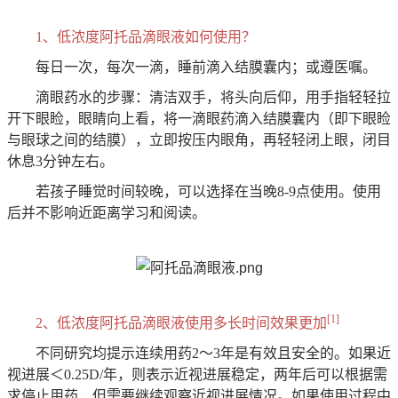
1、低浓度阿托品滴眼液如何使用？
每日一次，每次一滴，睡前滴入结膜囊内；或遵医嘱。
滴眼药水的步骤：清洁双手，将头向后仰，用手指轻轻拉
开下眼睑，眼睛向上看，将一滴眼药滴入结膜囊内（即下眼睑
与眼球之间的结膜），立即按压内眼角，再轻轻闭上眼，闭目
休息3分钟左右。
若孩子睡觉时间较晚，可以选择在当晚8-9点使用。使用
后并不影响近距离学习和阅读。
[1]
2、低浓度阿托品滴眼液使用多长时间效果更加
不同研究均提示连续用药2～3年是有效且安全的。如果近
视进展＜0.25D/年，则表示近视进展稳定，两年后可以根据需
求停止用药，但需要继续观察近视进展情况。如果使用过程中