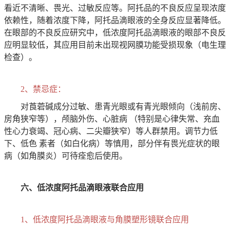
看近不清晰、畏光、过敏反应等。阿托品的不良反应呈现浓度
依赖性，随着浓度下降，阿托品滴眼液的全身反应显著降低。
在眼部的不良反应研究中，低浓度阿托品滴眼液的眼部不良反
应明显较低，其应用目前未出现视网膜功能受损现象（电生理
检查）。
2、禁忌症：
对莨菪碱成分过敏、患青光眼或有青光眼倾向（浅前房、
房角狭窄等），颅脑外伤、心脏病 （特别是心律失常、充血
性心力衰竭、冠心病、二尖瓣狭窄）等人群禁用。调节力低
下、低色 素者（如白化病）等慎用，部分伴有畏光症状的眼
病（如角膜炎）可待痊愈后使用。
六、低浓度阿托品滴眼液联合应用
1、低浓度阿托品滴眼液与角膜塑形镜联合应用