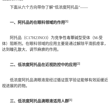
下面从六个方向带你了解“低浓度阿托品”——
[1]
一、阿托品的在眼科领域的作用
阿托品（C17H23NO3）为竞争性毒蕈碱型受体（M-受
体）阻断剂。在眼科领域的应用主要是通过解除平滑肌痉挛，
达到瞳孔散大、调节麻痹的作用。
[2]
二、低浓度阿托品在近视防控中的应用
低浓度阿托品滴眼液是经过循证医学验证能够有效延缓近
视进展的药物。
[1]
三、低浓度阿托品滴眼液适用人群